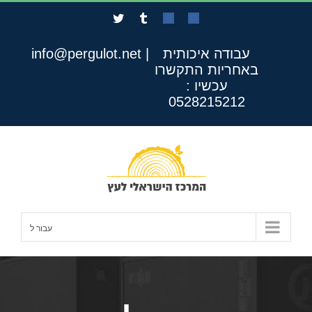
לג
Twitter
Tumblr
Custom
Custom
תוכן
עבודה איכותית
|
info@pergulot.net
באחריות
התקשרו
עכשיו :
0528215212
עבור ל