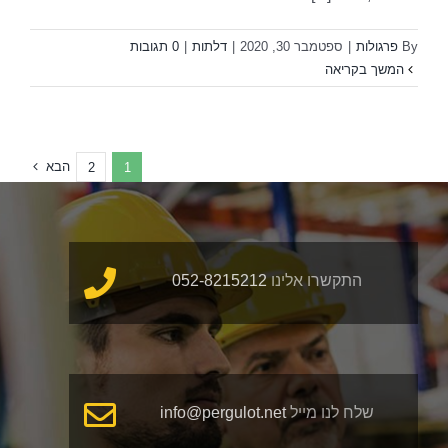
By
פרגולות
|
ספטמבר 30, 2020
|
דלתות
|
0 תגובות
המשך בקריאה
הבא
2
1
התקשרו אלינו
052-8215212
שלח לנו מייל
info@pergulot.net