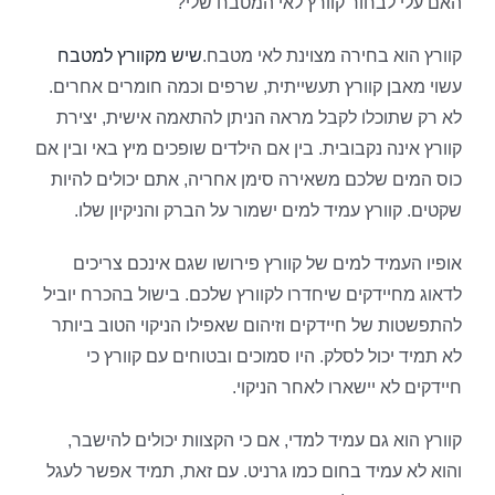
האם עלי לבחור קוורץ לאי המטבח שלי?
קוורץ הוא בחירה מצוינת לאי מטבח.
שיש מקוורץ למטבח
עשוי מאבן קוורץ תעשייתית, שרפים וכמה חומרים אחרים.
לא רק שתוכלו לקבל מראה הניתן להתאמה אישית, יצירת
קוורץ אינה נקבובית. בין אם הילדים שופכים מיץ באי ובין אם
כוס המים שלכם משאירה סימן אחריה, אתם יכולים להיות
שקטים. קוורץ עמיד למים ישמור על הברק והניקיון שלו.
אופיו העמיד למים של קוורץ פירושו שגם אינכם צריכים
לדאוג מחיידקים שיחדרו לקוורץ שלכם. בישול בהכרח יוביל
להתפשטות של חיידקים וזיהום שאפילו הניקוי הטוב ביותר
לא תמיד יכול לסלק. היו סמוכים ובטוחים עם קוורץ כי
חיידקים לא יישארו לאחר הניקוי.
קוורץ הוא גם עמיד למדי, אם כי הקצוות יכולים להישבר,
והוא לא עמיד בחום כמו גרניט. עם זאת, תמיד אפשר לעגל