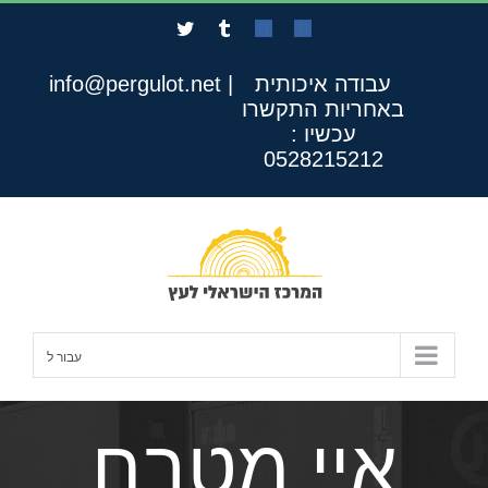
לג
Twitter
Tumblr
Custom
Custom
תוכן
עבודה איכותית
|
info@pergulot.net
באחריות
התקשרו
עכשיו :
0528215212
עבור ל
איי מטבח