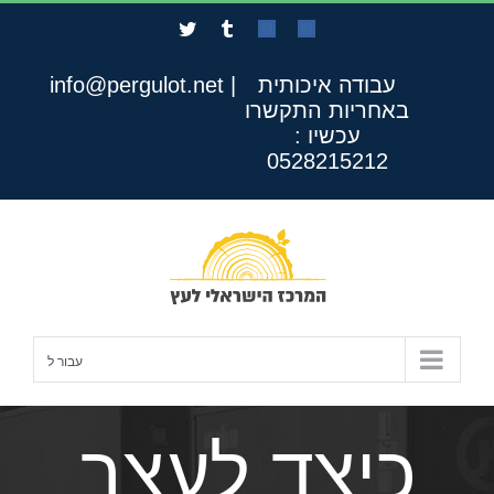
לג
Twitter
Tumblr
Custom
Custom
תוכן
עבודה איכותית
|
info@pergulot.net
באחריות
התקשרו
עכשיו :
0528215212
עבור ל
כיצד לעצב