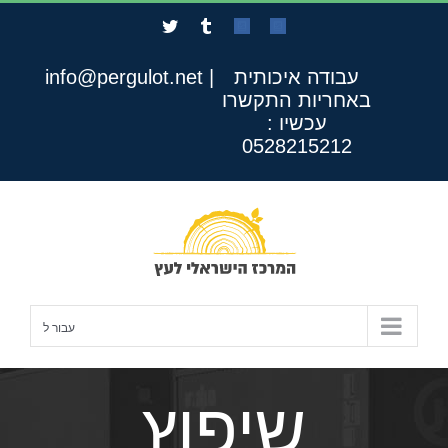
לג
Twitter
Tumblr
Custom
Custom
תוכן
עבודה איכותית
|
info@pergulot.net
באחריות
התקשרו
עכשיו :
0528215212
עבור ל
שיפוץ