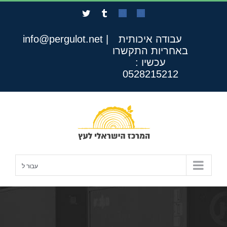
לג
Twitter
Tumblr
Custom
Custom
תוכן
עבודה איכותית
|
info@pergulot.net
באחריות
התקשרו
עכשיו :
0528215212
עבור ל