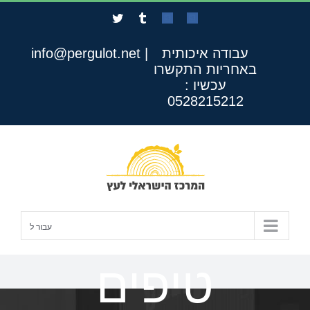
לג
Twitter
Tumblr
Custom
Custom
תוכן
עבודה איכותית
|
info@pergulot.net
באחריות
התקשרו
עכשיו :
0528215212
עבור ל
טיפים