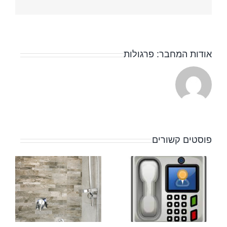
אודות המחבר:
פרגולות
פוסטים קשורים
מתקין
א
אינטרקום
ע
מומלץ –
מ
איך