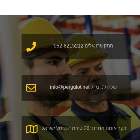
על
בוחרים?
התקשרו אלינו
052-8215212
שלח לנו מייל
info@pergulot.net
בקר אותנו החרוב 26 טירת הכרמל ישראל