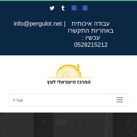
לג
Twitter
Tumblr
Custom
Custom
תוכן
עבודה איכותית
|
info@pergulot.net
באחריות
התקשרו
עכשיו :
0528215212
עבור ל