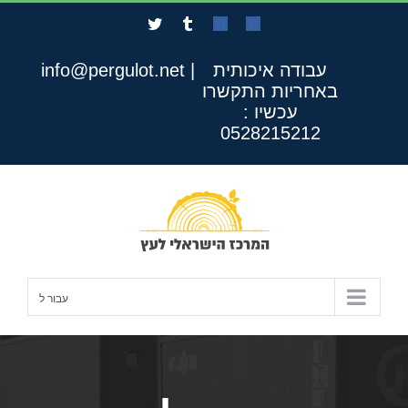
לג
Twitter
Tumblr
Custom
Custom
תוכן
עבודה איכותית
|
info@pergulot.net
באחריות
התקשרו
עכשיו :
0528215212
עבור ל